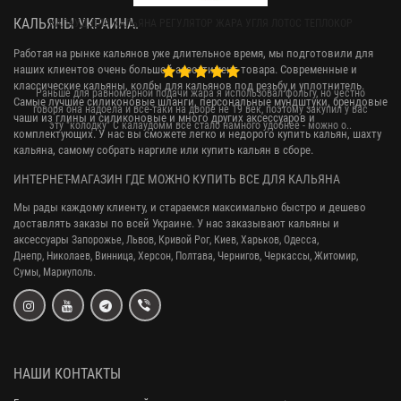
КАЛЬЯНЫ УКРАИНА.
КАЛАУД ДЛЯ КАЛЬЯНА РЕГУЛЯТОР ЖАРА УГЛЯ ЛОТОС ТЕПЛОКОР
Работая на рынке кальянов уже длительное время, мы подготовили для
наших клиентов очень большой ассортимент товара. Современные и
классические кальяны, колбы для кальянов под резьбу и уплотнитель.
Раньше для равномерной подачи жара я использовал фольгу, но честно
Самые лучшие силиконовые шланги, персональные мундштуки, брендовые
говоря она надоела и все-таки на дворе не 19 век, поэтому закупил у вас
чаши из глины и силиконовые и много других аксессуаров и
эту "колодку" С калаудомм все стало намного удобнее - можно о..
комплектующих. У нас вы сможете легко и недорого купить кальян, шахту
кальяна, самому собрать наргиле или купить кальян в сборе.
ИНТЕРНЕТ-МАГАЗИН ГДЕ МОЖНО КУПИТЬ ВСЕ ДЛЯ КАЛЬЯНА
Мы рады каждому клиенту, и стараемся максимально быстро и дешево
доставлять заказы по всей Украине. У нас заказывают кальяны и
аксессуары
Запорожье, Львов, Кривой Рог,
Киев, Харьков, Одесса,
Днепр,
Николаев, Винница, Херсон, Полтава, Чернигов, Черкассы, Житомир,
Сумы,
Мариуполь.
НАШИ КОНТАКТЫ