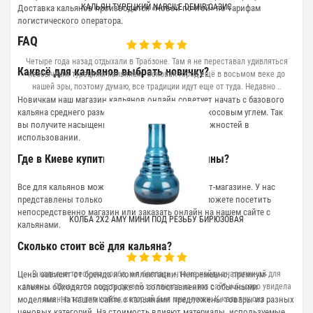
КАЛЬЯН ТУРЕЦКИЙ NARGILE DEMIR ОАЗИС
Доставка кальянов производится «Новой почтой» по тарифам
логистического оператора.
FAQ
Четыре года назад отдыхали в Трабзоне. Там я не переставал удивляться
Каквсё для кальянов выбрать новичку?
необычным турецким кальянам. Основан город ещё в восьмом веке до
нашей эры, поэтому думаю, все традиции идут еще от туда. Недавно ..
Новичкам наш магазин кальянов онлайн советует начать с базового
кальяна среднего размера с глиняной чашей и кокосовым углем. Так
вы получите насыщенный вкус без излишних сложностей в
использовании.
Где в Киеве купить качественные кальяны?
Все для кальянов можно купить в нашем интернет-магазине. У нас
представлены только проверенные бренды. Вы можете посетить
непосредственно магазин или заказать онлайн на нашем сайте с
КОЛБА 2X2 AMY МИНИ ПОД РЕЗЬБУ БИРЮЗОВАЯ
кальянами.
Сколько стоит всё для кальяна?
Цены зависят от бренда и комплектации. Непременно, премиум-
В кальяне треснула колба, и я боялась, что не найду аналогичной для
кальяны обходятся подороже по сопоставлению с обычными
замены. Однако, по совету друзей заглянула на этот сайт и быстро увидела
моделями. На нашем сайте с кальянами предложены товары из разных
именно тот тип колбы, который был мне нужен. К кальяну она ..
ценовых категорий. На стоимость влияют материалы, используемые