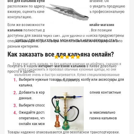
Все для кальянов купить (Киев)
можно в нашем магазине. Он
расположен по адресу Приречная, 13. Здесь можно увидеть продукцию
вживую, оценить качество материалов и получить профессиональную
консультацию.
Если же возможности посетить лично нет, наш
онлайн-магазин
кальянов
полностью дублирует этот ассортимент. Все позиции
доступны для заказа через сайт. Для удобного поиска предусмотрены
специальные фильтры. Товары с легкостью можно отсортировать по
ЩИПЦЫ ДЛЯ УГЛЯ КАЛЬЯНА MICH КРЫЛЬЯ НЕРЖАВЕЮЩАЯ СТАЛЬ
разным критериям.
Как заказать все для кальяна онлайн?
Если у вас есть кальян, то без щипцов конечно не обойтись, сначало я
Покупать в нашем
интернет-магазине кальянов
в Киеве довольно
хотел сэкономить и пробовал обычные кухонные щипцы, но они
просто и удобно:
мальнекие очень и быстро нагревается. Купил специализированные
Выберите нужные товары. К примеру, колбу или
аксессуары для
щипцы кры..
кальяна
.
Добавить в корзину и оформить заказ, заполнив контактные
данные.
Выберите способ оплаты.
Ожидайте доставки. Мы отправляем заказы максимально
оперативно, чтобы вы получили все из магазина кальянов
онлайн как можно скорее.
Товары надежно упаковываются для безопасной транспортировки.