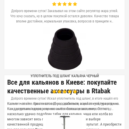
Доброго времени суток! Заказывал на этом сайте регулятор жара углей.
Что хочу сказать, ну в целом покупкой остался доволен. Качество товара
вполне достойное, нормальная упаковка, вопросов в принципе н..
УПЛОТНИТЕЛЬ ПОД ШЛАНГ КАЛЬЯНА ЧЕРНЫЙ
Все для кальянов в Киеве: покупайте
качественные аксессуары в Rtabak
Доброго времени суток! Искал уплотнитель под шланг, в итоге нашёл его
Кальян – это не просто способ расслабиться, а целая культура отдыха.
на этом сайте. Заказывал в Днепр, доставили новой почтой, по времени
Каждая деталь одновременно имеет большое значение. От того,
довольно быстро получилось. Упаковка хорошая, вопросов нет, с..
насколько удачно подобран табак для кальяна, чаша или колба во
многом зависит весь процесс курения. Только при выборе
качественной продукции обеспечен желаемый результат. А приобрести