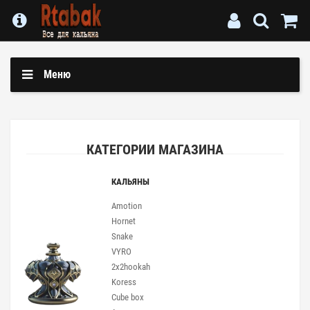
Меню
КАТЕГОРИИ МАГАЗИНА
КАЛЬЯНЫ
Amotion
Hornet
Snake
VYRO
2x2hookah
Koress
Cube box