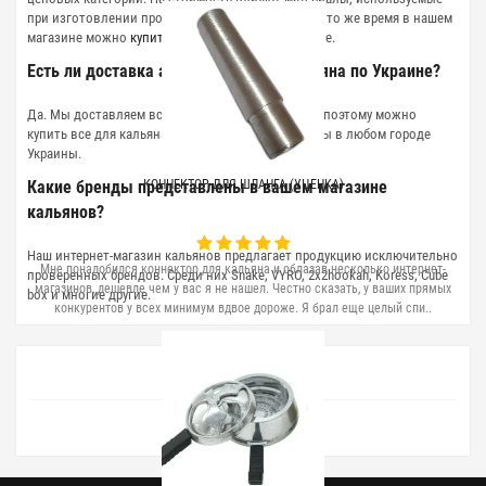
при изготовлении продукции и другие нюансы. В то же время в нашем
магазине можно
купить кальян
по доступной цене.
Есть ли доставка аксессуаров для кальяна по Украине?
Да. Мы доставляем все товары «Новой почтой», поэтому можно
купить все для кальяна в Киеве и получить заказы в любом городе
Украины.
Какие бренды представлены в вашем магазине
КОННЕКТОР ДЛЯ ШЛАНГА (УЦЕНКА)
кальянов?
Наш интернет-магазин кальянов предлагает продукцию исключительно
Мне понадобился коннектор для кальяна и облазав несколько интернет-
проверенных брендов. Среди них Snake, VYRO, 2x2hookah, Koress, Cube
магазинов, дешевле чем у вас я не нашел. Честно сказать, у ваших прямых
box и многие другие.
конкурентов у всех минимум вдвое дороже. Я брал еще целый спи..
БЛОГ