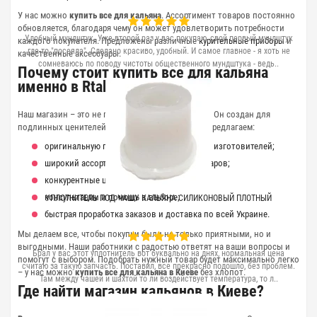
У нас можно
купить все для кальяна
. Ассортимент товаров постоянно
обновляется, благодаря чему он может удовлетворить потребности
Удобный мундштук. Уже второй раз у вас покупаю, свой первый мундштук
каждого покупателя. Предложены различные
курительные приборы
и
где-то "посеяла". Сделано красиво, удобный. И самое главное - я хоть не
качественные аксессуары.
сомневаюсь по поводу чистоты общественного мундштука - ведь..
Почему стоит купить все для кальяна
именно в Rtabak?
Наш магазин – это не просто торговая площадка. Он создан для
подлинных ценителей кальянной культуры. Мы предлагаем:
оригинальную продукцию от проверенных изготовителей;
широкий ассортимент разнообразных товаров;
конкурентные цены и постоянные акции;
консультации и помощь в выборе;
УПЛОТНИТЕЛЬ ПОД ЧАШУ КАЛЬЯНА СИЛИКОНОВЫЙ ПЛОТНЫЙ
быстрая проработка заказов и доставка по всей Украине.
Мы делаем все, чтобы покупки были не только приятными, но и
выгодными. Наши работники с радостью ответят на ваши вопросы и
Брал у вас этот уплотнитель вот буквально на днях, нормальная цена
помогут с выбором. Подобрать нужный товар будет максимально легко
считаю за такую запчасть. Поставил, все прекрасно подошло, без проблем.
– у нас можно
купить все для кальяна в Киеве
без хлопот.
Там между чашей и шахтой то ли воздействует температура, то л..
Где найти магазин кальянов в Киеве?