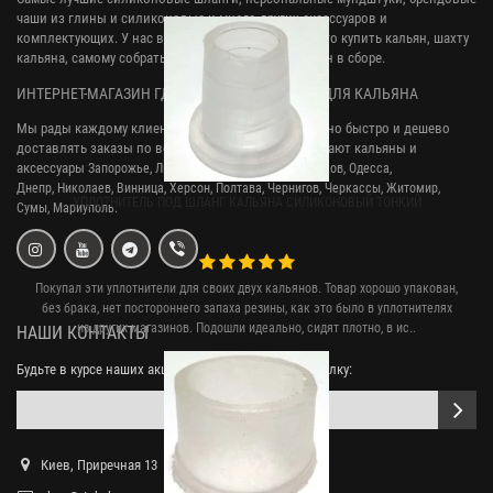
чаши из глины и силиконовые и много других аксессуаров и
комплектующих. У нас вы сможете легко и недорого купить кальян, шахту
кальяна, самому собрать наргиле или купить кальян в сборе.
ИНТЕРНЕТ-МАГАЗИН ГДЕ МОЖНО КУПИТЬ ВСЕ ДЛЯ КАЛЬЯНА
Мы рады каждому клиенту, и стараемся максимально быстро и дешево
доставлять заказы по всей Украине. У нас заказывают кальяны и
аксессуары
Запорожье, Львов, Кривой Рог,
Киев, Харьков, Одесса,
Днепр,
Николаев, Винница, Херсон, Полтава, Чернигов, Черкассы, Житомир,
УПЛОТНИТЕЛЬ ПОД ШЛАНГ КАЛЬЯНА СИЛИКОНОВЫЙ ТОНКИЙ
Сумы,
Мариуполь.
Покупал эти уплотнители для своих двух кальянов. Товар хорошо упакован,
без брака, нет постороннего запаха резины, как это было в уплотнителях
из других магазинов. Подошли идеально, сидят плотно, в ис..
НАШИ КОНТАКТЫ
Будьте в курсе наших акций, подпишитесь на рассылку:
Киев, Приречная 13