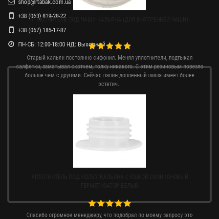
shop@rtabak.com.ua
+38 (063) 819-28-22
УПЛОТНИТЕЛЬ ПОД ЧАШУ КАЛЬЯНА (ДЛЯ ВНУТРЕННЕЙ ЧАШИ)
+38 (067) 185-17-87
ПН-СБ: 12:00-18:00 НД: Выходной
Старый кальян постоянно сифонил. Менял уплотнители, подтыкал
салфетки, заматывал скотчем, толку никакого. С этим резиновым повезло
больше чем с другими. Сейчас папин довоенный шиша имеет более
эстетич..
УПЛОТНИТЕЛЬ ПОД КОЛБУ КАЛЬЯНА С ЮБКОЙ СИЛИКОНОВЫЙ
ГЕРМЕТИЗАТОР БЕЛЫЙ
Спасибо огромное менеджеру, что подобрал по моему запросу это