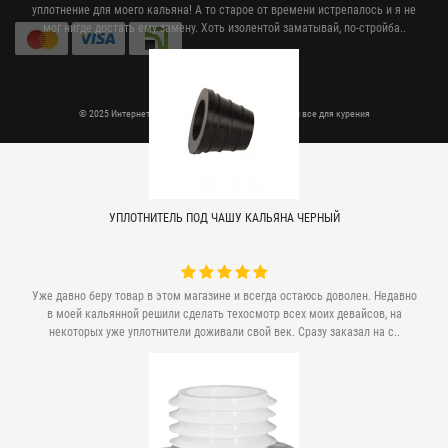
уплотнение для моего кальяна! А то старое от времени истрепалось и я не
мог нигде достать ему замену. Хоть изолентой заматывай, по-стройба..
© 2025 Интернет магазин Rtabak.com.ua - кальяны и все для курения
УПЛОТНИТЕЛЬ ПОД ЧАШУ КАЛЬЯНА ЧЕРНЫЙ
Уже давно беру товар в этом магазине и всегда остаюсь доволен. Недавно
в моей кальянной решили сделать техосмотр всех моих девайсов, на
некоторых уже уплотнители доживали свой век. Сразу заказал на с..