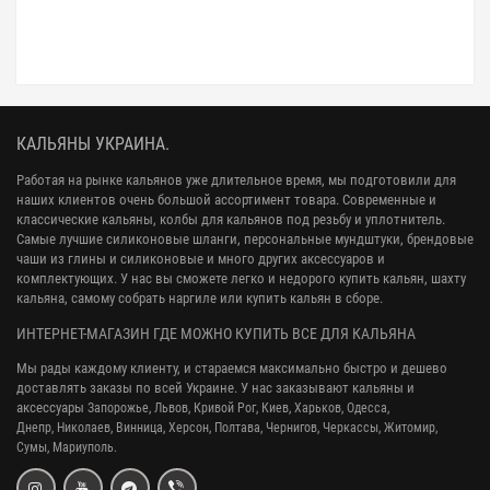
КАЛЬЯНЫ УКРАИНА.
Работая на рынке кальянов уже длительное время, мы подготовили для
наших клиентов очень большой ассортимент товара. Современные и
классические кальяны, колбы для кальянов под резьбу и уплотнитель.
Самые лучшие силиконовые шланги, персональные мундштуки, брендовые
чаши из глины и силиконовые и много других аксессуаров и
комплектующих. У нас вы сможете легко и недорого купить кальян, шахту
кальяна, самому собрать наргиле или купить кальян в сборе.
ИНТЕРНЕТ-МАГАЗИН ГДЕ МОЖНО КУПИТЬ ВСЕ ДЛЯ КАЛЬЯНА
Мы рады каждому клиенту, и стараемся максимально быстро и дешево
доставлять заказы по всей Украине. У нас заказывают кальяны и
аксессуары
Запорожье, Львов, Кривой Рог,
Киев, Харьков, Одесса,
Днепр,
Николаев, Винница, Херсон, Полтава, Чернигов, Черкассы, Житомир,
Сумы,
Мариуполь.