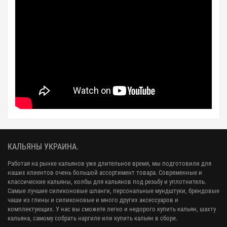
КАЛЬЯНЫ УКРАИНА.
Работая на рынке кальянов уже длительное время, мы подготовили для
наших клиентов очень большой ассортимент товара. Современные и
классические кальяны, колбы для кальянов под резьбу и уплотнитель.
Самые лучшие силиконовые шланги, персональные мундштуки, брендовые
чаши из глины и силиконовые и много других аксессуаров и
комплектующих. У нас вы сможете легко и недорого купить кальян, шахту
кальяна, самому собрать наргиле или купить кальян в сборе.