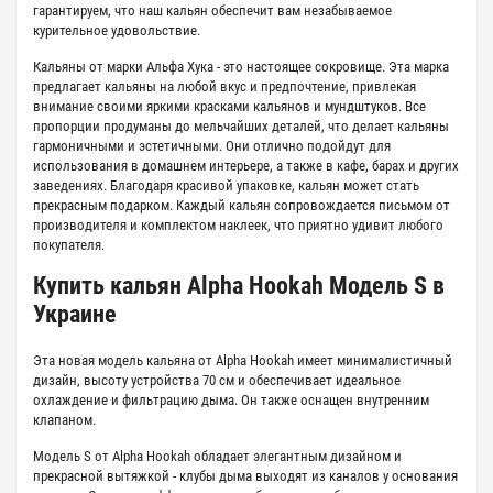
гарантируем, что наш кальян обеспечит вам незабываемое
курительное удовольствие.
Кальяны от марки Альфа Хука - это настоящее сокровище. Эта марка
предлагает кальяны на любой вкус и предпочтение, привлекая
внимание своими яркими красками кальянов и мундштуков. Все
пропорции продуманы до мельчайших деталей, что делает кальяны
гармоничными и эстетичными. Они отлично подойдут для
использования в домашнем интерьере, а также в кафе, барах и других
заведениях. Благодаря красивой упаковке, кальян может стать
прекрасным подарком. Каждый кальян сопровождается письмом от
производителя и комплектом наклеек, что приятно удивит любого
покупателя.
Купить кальян Alpha Hookah Модель S в
Украине
Эта новая модель кальяна от Alpha Hookah имеет минималистичный
дизайн, высоту устройства 70 см и обеспечивает идеальное
охлаждение и фильтрацию дыма. Он также оснащен внутренним
клапаном.
Модель S от Alpha Hookah обладает элегантным дизайном и
прекрасной вытяжкой - клубы дыма выходят из каналов у основания