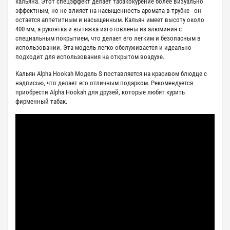
кальяна. Этот спецэффект делает табакокурение более визуально
эффектным, но не влияет на насыщенность аромата в трубке - он
остается аппетитным и насыщенным. Кальян имеет высоту около
400 мм, а рукоятка и вытяжка изготовлены из алюминия с
специальным покрытием, что делает его легким и безопасным в
использовании. Эта модель легко обслуживается и идеально
подходит для использования на открытом воздухе.
Кальян Alpha Hookah Модель S поставляется на красивом блюдце с
надписью, что делает его отличным подарком. Рекомендуется
приобрести Alpha Hookah для друзей, которые любят курить
фирменный табак.