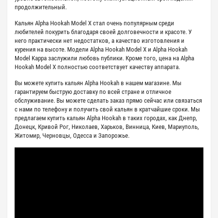
продолжительный.
Кальян Alpha Hookah Model X стал очень популярным среди
любителей покурить благодаря своей долговечности и красоте. У
него практически нет недостатков, а качество изготовления и
курения на высоте. Модели Alpha Hookah Model X и Alpha Hookah
Model Kappa заслужили любовь публики. Кроме того, цена на Alpha
Hookah Model X полностью соответствует качеству аппарата.
Вы можете купить кальян Alpha Hookah в нашем магазине. Мы
гарантируем быструю доставку по всей стране и отличное
обслуживание. Вы можете сделать заказ прямо сейчас или связаться
с нами по телефону и получить свой кальян в кратчайшие сроки. Мы
предлагаем купить кальян Alpha Hookah в таких городах, как Днепр,
Донецк, Кривой Рог, Николаев, Харьков, Винница, Киев, Мариуполь,
Житомир, Черновцы, Одесса и Запорожье.