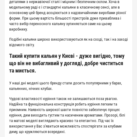
деталями з нержавіючої сталі і міцним і безпечним склом. Хоча в
модельному раді є і стандартні кальяни в класичному сенсі, але в
основному цей бренд асоціюється з надзвичайними виробами різної
форми. При цьому вартість більшості пристроїв дуже приваблива і
часто вибір переносного кальяну зупиняється саме на цьому
виробнику.
Подібні кальяни широко використовуються як на сході, так і на заході
відомого світу.
Такий купити кальян у Києві - дуже вигідно, тому
що він не вибагливий у догляді, добре чиститься
та миється.
У наші дні моделі цього бренду стали досить популярними у барах,
кальянних, нічних клубах.
Чудові властивості куріння також не залишаються поза увагою.
Надійна та функціональна конструкція робить куріння легким та
приємним. Наявність широкої шахти повністю забезпечує процес
куріння, дим виходить густим та насиченим ароматами. Прозорі, білі
та матові моделі виглядають красиво та елегантно. Під час їх
використання у Вас з'явиться можливість спостерігати за клубами
диму, що кружляються всередині.