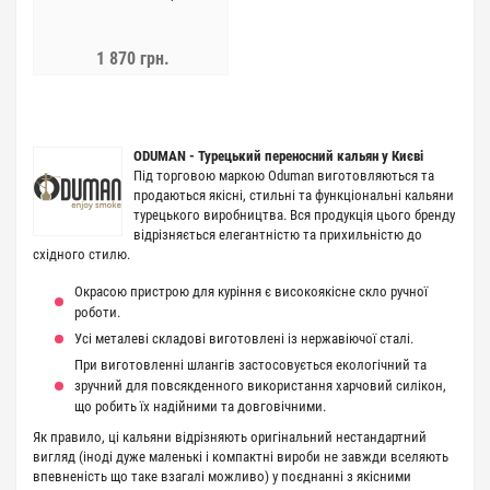
1 870 грн.
ODUMAN -
Турецький переносний кальян у Києві
Під торговою маркою Oduman виготовляються та
продаються якісні, стильні та функціональні кальяни
турецького виробництва. Вся продукція цього бренду
відрізняється елегантністю та прихильністю до
східного стилю.
Окрасою пристрою для куріння є високоякісне скло ручної
роботи.
Усі металеві складові виготовлені із нержавіючої сталі.
При виготовленні шлангів застосовується екологічний та
зручний для повсякденного використання харчовий силікон,
що робить їх надійними та довговічними.
Як правило, ці кальяни відрізняють оригінальний нестандартний
вигляд (іноді дуже маленькі і компактні вироби не завжди вселяють
впевненість що таке взагалі можливо) у поєднанні з якісними