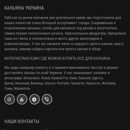
КАЛЬЯНЫ УКРАИНА.
Работая на рынке кальянов уже длительное время, мы подготовили для
наших клиентов очень большой ассортимент товара. Современные и
классические кальяны, колбы для кальянов под резьбу и уплотнитель.
Самые лучшие силиконовые шланги, персональные мундштуки, брендовые
чаши из глины и силиконовые и много других аксессуаров и
комплектующих. У нас вы сможете легко и недорого купить кальян, шахту
кальяна, самому собрать наргиле или купить кальян в сборе.
ИНТЕРНЕТ-МАГАЗИН ГДЕ МОЖНО КУПИТЬ ВСЕ ДЛЯ КАЛЬЯНА
Мы рады каждому клиенту, и стараемся максимально быстро и дешево
доставлять заказы по всей Украине. У нас заказывают кальяны и
аксессуары
Запорожье, Львов, Кривой Рог,
Киев, Харьков, Одесса,
Днепр,
Николаев, Винница, Херсон, Полтава, Чернигов, Черкассы, Житомир,
Сумы,
Мариуполь.
НАШИ КОНТАКТЫ