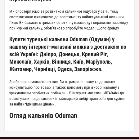
Ми спостерігаємо за розвитком кальянної індустрії у світі, тому
систематично включаємо до асортименту найактуальніші новинки.
Якщо Ви бажаєте отримати естетичну насолоду і справжню насолоду
при курінні кальяну, обов'язково спробуйте моделі цього бренду.
Купити турецькі кальяни Oduman (Одуман) у
нашому інтернет-магазині можна з доставкою по
всій Україні: Дніпро, Донецьк, Кривий Ріг,
Миколаїв, Харків, Вінниця, Київ, Маріуполь,
Житомир, Чернівці, Одеса, Запоріжжя.
Зробивши замовлення у нас, Ви отримаєте повну та детальну
консультацію про товар, а також допомогу при виборі кальяну з
урахуванням особистих побажань. В інтернет-магазині «RTABAK» до
вашої уваги представлений найширший вибір пристроїв для куріння
за найвигіднішими цінами.
Огляд кальянів Oduman