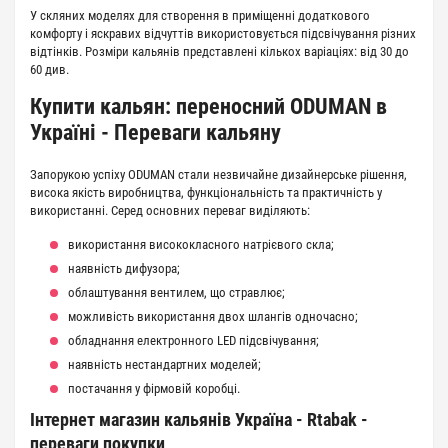
У скляних моделях для створення в приміщенні додаткового
комфорту і яскравих відчуттів використовується підсвічування різних
відтінків. Розміри кальянів представлені кількох варіаціях: від 30 до
60 див.
Купити кальян: переносний ODUMAN в
Україні -
Переваги кальяну
Запорукою успіху ODUMAN стали незвичайне дизайнерське рішення,
висока якість виробництва, функціональність та практичність у
використанні. Серед основних переваг виділяють:
використання висококласного натрієвого скла;
наявність дифузора;
облаштування вентилем, що стравлює;
можливість використання двох шлангів одночасно;
обладнання електронного LED підсвічування;
наявність нестандартних моделей;
постачання у фірмовій коробці.
Інтернет магазин кальянів Україна - Rtabak -
переваги покупки