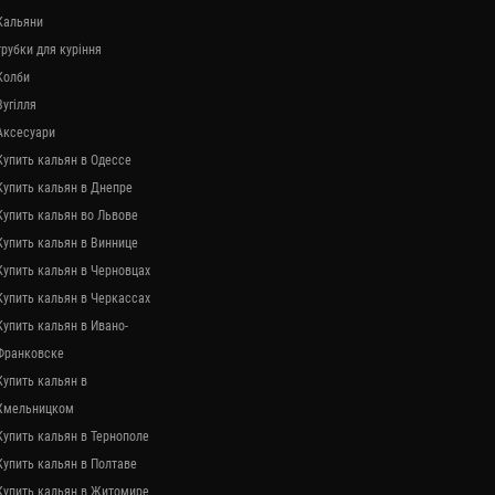
Кальяни
трубки для куріння
Колби
Вугілля
Аксесуари
Купить кальян в Одессе
Купить кальян в Днепре
Купить кальян во Львове
Купить кальян в Виннице
Купить кальян в Черновцах
Купить кальян в Черкассах
Купить кальян в Ивано-
Франковске
Купить кальян в
Хмельницком
Купить кальян в Тернополе
Купить кальян в Полтаве
Купить кальян в Житомире