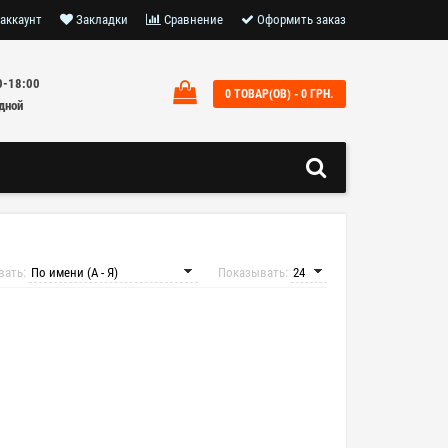
аккаунт
Закладки
Сравнение
Оформить заказ
0-18:00
0 ТОВАР(ОВ) - 0 ГРН.
дной
вать:
Показывать: