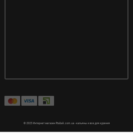
© 2025 Интернет магазин Rtabak.com.ua - кальяны и все для курения