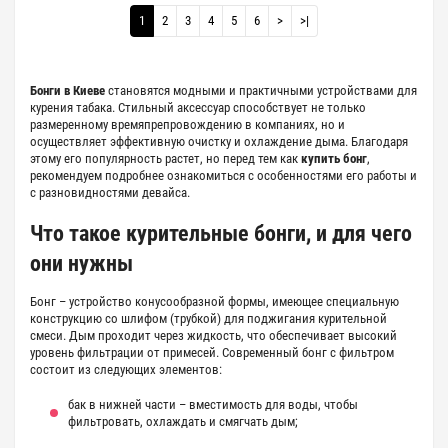
1
2
3
4
5
6
>
>|
Бонги в Киеве
становятся модными и практичными устройствами для
курения табака. Стильный аксессуар способствует не только
размеренному времяпрепровождению в компаниях, но и
осуществляет эффективную очистку и
охлаждение дыма
. Благодаря
этому его популярность растет, но перед тем как
купить бонг
,
рекомендуем подробнее ознакомиться с особенностями его работы и
с разновидностями девайса.
Что такое
курительные бонги
, и для чего
они нужны
Бонг – устройство конусообразной формы, имеющее специальную
конструкцию со
шлифом
(трубкой) для поджигания курительной
смеси. Дым проходит через жидкость, что обеспечивает высокий
уровень фильтрации от примесей. Современный
бонг с фильтром
состоит из следующих элементов:
бак в нижней части – вместимость для воды, чтобы
фильтровать, охлаждать и смягчать дым;