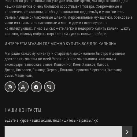
Работая на рынке кальянов уже длительное время, мы подготовили для
наших клиентов очень большой ассортимент товара. Современные и
классические кальяны, колбы для кальянов под резьбу и уплотнитель.
Самые лучшие силиконовые шланги, персональные мундштуки, брендовые
чаши из глины и силиконовые и много других аксессуаров и
комплектующих. У нас вы сможете легко и недорого купить кальян, шахту
кальяна, самому собрать наргиле или купить кальян в сборе.
ИНТЕРНЕТ-МАГАЗИН ГДЕ МОЖНО КУПИТЬ ВСЕ ДЛЯ КАЛЬЯНА
Мы рады каждому клиенту, и стараемся максимально быстро и дешево
доставлять заказы по всей Украине. У нас заказывают кальяны и
аксессуары
Запорожье, Львов, Кривой Рог,
Киев, Харьков, Одесса,
Днепр,
Николаев, Винница, Херсон, Полтава, Чернигов, Черкассы, Житомир,
Сумы,
Мариуполь.
НАШИ КОНТАКТЫ
Будьте в курсе наших акций, подпишитесь на рассылку: