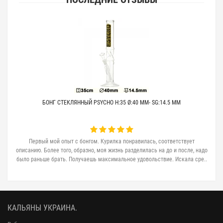
БОНГ СТЕКЛЯННЫЙ PSYCHO H:35 Ø:40 MM- SG:14.5 MM
Первый мой опыт с бонгом. Курилка понравилась, соответствует
описанию. Более того, образно, моя жизнь разделилась на до и после, надо
было раньше брать. Получаешь максимальное удовольствие. Искала сре..
КАЛЬЯНЫ УКРАИНА.