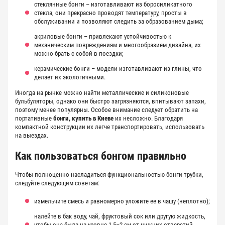
стеклянные бонги
– изготавливают из боросиликатного
стекла, они прекрасно проводят температуру, просты в
обслуживании и позволяют следить за образованием дыма;
акриловые бонги
– привлекают устойчивостью к
механическим повреждениям и многообразием дизайна, их
можно брать с собой в поездки;
керамические бонги
– модели изготавливают из глины, что
делает их экологичными.
Иногда на рынке можно найти металлические и силиконовые
бульбуляторы, однако они быстро загрязняются, впитывают запахи,
поэтому менее популярны. Особое внимание следует обратить на
портативные
бонги
, купить в Киеве
их несложно. Благодаря
компактной конструкции их легче транспортировать, использовать
на выездах.
Как пользоваться бонгом правильно
Чтобы полноценно насладиться функциональностью бонги трубки,
следуйте следующим советам:
измельчите смесь и равномерно уложите ее в чашу (неплотно);
налейте в бак воду, чай, фруктовый сок или другую жидкость,
чтобы она была на уровне 1,5–2 см от нижних отверстий