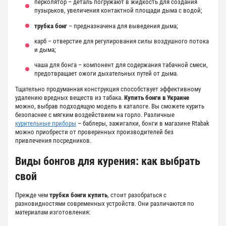
перколятор – деталь погружают в жидкость для создания
пузырьков, увеличения контактной площади дыма с водой;
трубка бонг
– предназначена для выведения дыма;
карб – отверстие для регулирования силы воздушного потока
и дыма;
чаша для бонга
– компонент для содержания табачной смеси,
предотвращает ожоги дыхательных путей от дыма.
Тщательно продуманная конструкция способствует эффективному
удалению вредных веществ из табака.
Купить бонги в Украине
можно, выбрав подходящую модель в каталоге. Вы сможете курить
безопаснее с мягким воздействием на горло. Различные
курительные приборы
– баблеры, зажигалки, бонги в магазине Rtabak
можно приобрести от проверенных производителей без
привлечения посредников.
Виды
бонгов для курения
: как выбрать
свой
Прежде чем
трубки бонги купить
, стоит разобраться с
разновидностями современных устройств. Они различаются по
материалам изготовления: