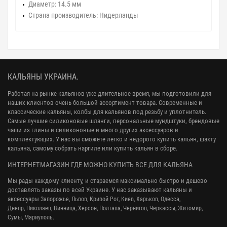
Диаметр:
14.5 мм
Страна производитель:
Нидерланды
КАЛЬЯНЫ УКРАИНА.
Работая на рынке кальянов уже длительное время, мы подготовили для
наших клиентов очень большой ассортимент товара. Современные и
классические кальяны, колбы для кальянов под резьбу и уплотнитель.
Самые лучшие силиконовые шланги, персональные мундштуки, брендовые
чаши из глины и силиконовые и много других аксессуаров и
комплектующих. У нас вы сможете легко и недорого купить кальян, шахту
кальяна, самому собрать наргиле или купить кальян в сборе.
ИНТЕРНЕТ-МАГАЗИН ГДЕ МОЖНО КУПИТЬ ВСЕ ДЛЯ КАЛЬЯНА
Мы рады каждому клиенту, и стараемся максимально быстро и дешево
доставлять заказы по всей Украине. У нас заказывают кальяны и
аксессуары
Запорожье, Львов, Кривой Рог,
Киев, Харьков, Одесса,
Днепр,
Николаев, Винница, Херсон, Полтава, Чернигов, Черкассы, Житомир,
Сумы,
Мариуполь.