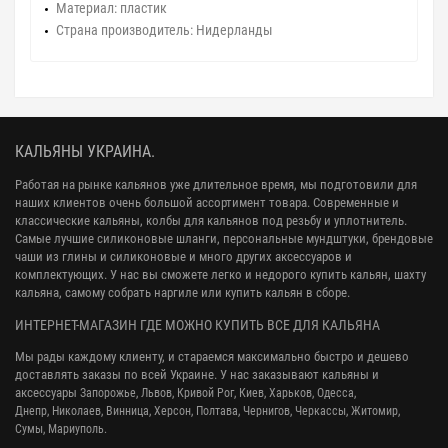
Материал:
пластик
Страна производитель:
Нидерланды
КАЛЬЯНЫ УКРАИНА.
Работая на рынке кальянов уже длительное время, мы подготовили для
наших клиентов очень большой ассортимент товара. Современные и
классические кальяны, колбы для кальянов под резьбу и уплотнитель.
Самые лучшие силиконовые шланги, персональные мундштуки, брендовые
чаши из глины и силиконовые и много других аксессуаров и
комплектующих. У нас вы сможете легко и недорого купить кальян, шахту
кальяна, самому собрать наргиле или купить кальян в сборе.
ИНТЕРНЕТ-МАГАЗИН ГДЕ МОЖНО КУПИТЬ ВСЕ ДЛЯ КАЛЬЯНА
Мы рады каждому клиенту, и стараемся максимально быстро и дешево
доставлять заказы по всей Украине. У нас заказывают кальяны и
аксессуары
Запорожье, Львов, Кривой Рог,
Киев, Харьков, Одесса,
Днепр,
Николаев, Винница, Херсон, Полтава, Чернигов, Черкассы, Житомир,
Сумы,
Мариуполь.