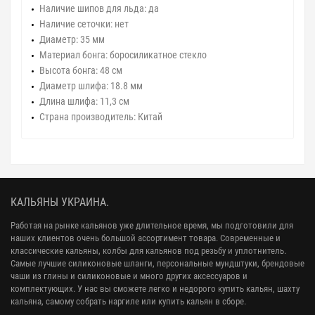
Наличие шипов для льда:
да
Наличие сеточки:
нет
Диаметр:
35 мм
Материал бонга:
боросиликатное стекло
Высота бонга:
48 см
Диаметр шлифа:
18.8 мм
Длина шлифа:
11,3 см
Страна производитель:
Китай
КАЛЬЯНЫ УКРАИНА.
Работая на рынке кальянов уже длительное время, мы подготовили для
наших клиентов очень большой ассортимент товара. Современные и
классические кальяны, колбы для кальянов под резьбу и уплотнитель.
Самые лучшие силиконовые шланги, персональные мундштуки, брендовые
чаши из глины и силиконовые и много других аксессуаров и
комплектующих. У нас вы сможете легко и недорого купить кальян, шахту
кальяна, самому собрать наргиле или купить кальян в сборе.