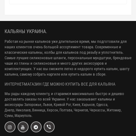
КАЛЬЯНЫ УКРАИНА.
Работая на рынке кальянов уже длительное время, мы подготовили для
наших клиентов очень большой ассортимент товара. Современные и
классические кальяны, колбы для кальянов под резьбу и уплотнитель.
Самые лучшие силиконовые шланги, персональные мундштуки, брендовые
чаши из глины и силиконовые и много других аксессуаров и
комплектующих. У нас вы сможете легко и недорого купить кальян, шахту
кальяна, самому собрать наргиле или купить кальян в сборе.
ИНТЕРНЕТ-МАГАЗИН ГДЕ МОЖНО КУПИТЬ ВСЕ ДЛЯ КАЛЬЯНА
Мы рады каждому клиенту, и стараемся максимально быстро и дешево
доставлять заказы по всей Украине. У нас заказывают кальяны и
аксессуары
Запорожье, Львов, Кривой Рог,
Киев, Харьков, Одесса,
Днепр,
Николаев, Винница, Херсон, Полтава, Чернигов, Черкассы, Житомир,
Сумы,
Мариуполь.