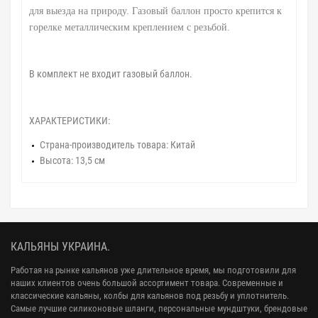
для выезда на природу. Газовый баллон просто крепится к
горелке металлическим креплением с резьбой.
В комплект не входит газовый баллон.
ХАРАКТЕРИСТИКИ:
Страна-производитель товара: Китай
Высота: 13,5 см
КАЛЬЯНЫ УКРАИНА.
Работая на рынке кальянов уже длительное время, мы подготовили для
наших клиентов очень большой ассортимент товара. Современные и
классические кальяны, колбы для кальянов под резьбу и уплотнитель.
Самые лучшие силиконовые шланги, персональные мундштуки, брендовые