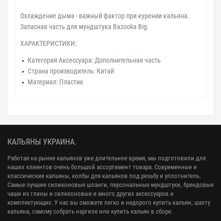
Охлаждение дыма - важный фактор при курении кальяна.
Запасная часть для мундштука Bazooka Big.
ХАРАКТЕРИСТИКИ:
Категория Аксессуара: Дополнительная часть
Страна производитель: Китай
Материал: Пластик
КАЛЬЯНЫ УКРАИНА.
Работая на рынке кальянов уже длительное время, мы подготовили для
наших клиентов очень большой ассортимент товара. Современные и
классические кальяны, колбы для кальянов под резьбу и уплотнитель.
Самые лучшие силиконовые шланги, персональные мундштуки, брендовые
чаши из глины и силиконовые и много других аксессуаров и
комплектующих. У нас вы сможете легко и недорого купить кальян, шахту
кальяна, самому собрать наргиле или купить кальян в сборе.