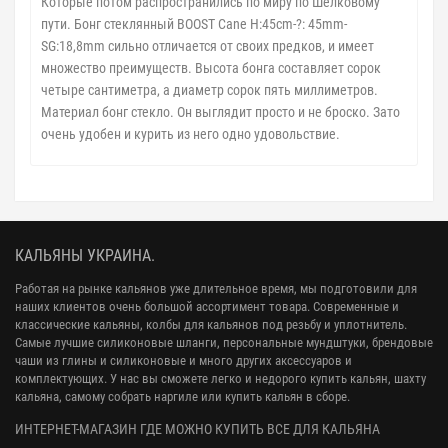
Которые потом распространились по миру по Шелковому
пути.
Бонг стеклянный BOOST Cane H:45cm-?: 45mm-
SG:18,8mm сильно отличается от своих предков, и имеет
множество преимуществ. Высота бонга составляет сорок
четыре сантиметра, а диаметр сорок пять миллиметров.
Материал бонг стекло. Он выглядит просто и не броско. Зато
очень удобен и курить из него одно удовольствие.
КАЛЬЯНЫ УКРАИНА.
Работая на рынке кальянов уже длительное время, мы подготовили для
наших клиентов очень большой ассортимент товара. Современные и
классические кальяны, колбы для кальянов под резьбу и уплотнитель.
Самые лучшие силиконовые шланги, персональные мундштуки, брендовые
чаши из глины и силиконовые и много других аксессуаров и
комплектующих. У нас вы сможете легко и недорого купить кальян, шахту
кальяна, самому собрать наргиле или купить кальян в сборе.
ИНТЕРНЕТ-МАГАЗИН ГДЕ МОЖНО КУПИТЬ ВСЕ ДЛЯ КАЛЬЯНА