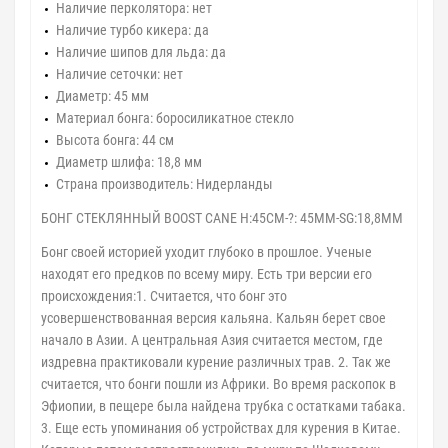
Наличие перколятора:
нет
Наличие турбо кикера:
да
Наличие шипов для льда:
да
Наличие сеточки:
нет
Диаметр:
45 мм
Материал бонга:
боросиликатное стекло
Высота бонга:
44 см
Диаметр шлифа:
18,8 мм
Страна производитель:
Нидерланды
БОНГ СТЕКЛЯННЫЙ BOOST CANE H:45CM-?: 45MM-SG:18,8MM
Бонг своей историей уходит глубоко в прошлое. Ученые
находят его предков по всему миру. Есть три версии его
происхождения:1. Считается, что бонг это
усовершенствованная версия кальяна. Кальян берет свое
начало в Азии. А центральная Азия считается местом, где
издревна практиковали курение различных трав. 2. Так же
считается, что бонги пошли из Африки. Во время раскопок в
Эфиопии, в пещере была найдена трубка с остатками табака.
3. Еще есть упоминания об устройствах для курения в Китае.