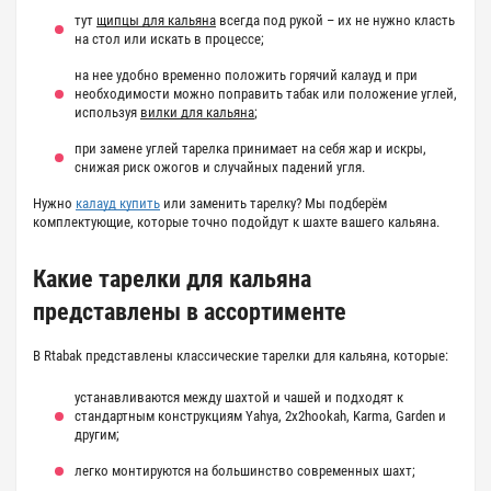
тут
щипцы для кальяна
всегда под рукой – их не нужно класть
на стол или искать в процессе;
на нее удобно временно положить горячий калауд и при
необходимости можно поправить табак или положение углей,
используя
вилки для кальяна
;
при замене углей тарелка принимает на себя жар и искры,
снижая риск ожогов и случайных падений угля.
Нужно
калауд купить
или заменить тарелку? Мы подберём
комплектующие, которые точно подойдут к шахте вашего кальяна.
Какие
тарелки для кальяна
представлены в ассортименте
В Rtabak представлены классические
тарелки для кальяна
, которые:
устанавливаются между шахтой и чашей и подходят к
стандартным конструкциям Yahya, 2x2hookah, Karma, Garden и
другим;
легко монтируются на большинство современных шахт;