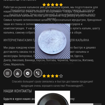
Работая на рынке кальянов уже длительное время, мы подготовили для
Понравился магазин на наличие большого объема товаров, доставили
наших клиентов очень большой ассортимент товара. Современные и
быстро и в срок. Товар качественный. В дальнейшем буду здесь делать
классические кальяны, колбы для кальянов под резьбу и уплотнитель.
заказы! ..
Самые лучшие силиконовые шланги, персональные мундштуки, брендовые
чаши из глины и силиконовые и много других аксессуаров и
комплектующих. У нас вы сможете легко и недорого купить кальян, шахту
кальяна, самому собрать наргиле или купить кальян в сборе.
ИНТЕРНЕТ-МАГАЗИН ГДЕ МОЖНО КУПИТЬ ВСЕ ДЛЯ КАЛЬЯНА
Мы рады каждому клиенту, и стараемся максимально быстро и дешево
доставлять заказы по всей Украине. У нас заказывают кальяны и
аксессуары
Запорожье, Львов, Кривой Рог,
Киев, Харьков, Одесса,
Днепр,
Николаев, Винница, Херсон, Полтава, Чернигов, Черкассы, Житомир,
ТАРЕЛКА ДЛЯ КАЛЬЯНА КУРЯШКА
Сумы,
Мариуполь.
Спасибо большое! сразу связались и быстро доставили продукцию!
продукция очень хорошего качества! Рекомендую!!!..
НАШИ КОНТАКТЫ
Будьте в курсе наших акций, подпишитесь на рассылку: