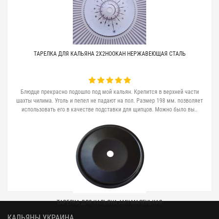
ТАРЕЛКА ДЛЯ КАЛЬЯНА 2X2HOOKAH НЕРЖАВЕЮЩАЯ СТАЛЬ
Блюдце прекрасно подошло под мой кальян. Крепится в верхней части
шахты чилима. Уголь и пепел не падают на пол. Размер 198 мм. позволяет
использовать его в качестве подставки для щипцов. Можно было вы..
ТАРЕЛКА ДЛЯ КАЛЬЯНА AMY МАЛЕНЬКАЯ
КАЛЬЯНЫ УКРАИНА.