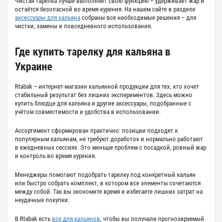
Чистая тарелка лучше выполняет свою функцию – удерживает жар и
остаётся безопасной во время курения. На нашем сайте в разделе
аксессуары для кальяна
собраны все необходимые решения – для
чистки, замены и повседневного использования.
Где
купить
тарелку
для кальяна
в
Украине
Rtabak – интернет-магазин кальянной продукции для тех, кто хочет
стабильный результат без лишних экспериментов. Здесь можно
купить блюдце для кальяна
и другие аксессуары, подобранные с
учётом совместимости и удобства в использовании.
Ассортимент сформирован практично: позиции подходят к
популярным кальянам, не требуют доработок и нормально работают
в ежедневных сессиях. Это меньше проблем с посадкой, ровный жар
и контроль во время курения.
Менеджеры помогают подобрать тарелку под конкретный кальян
или быстро собрать комплект, в котором все элементы сочетаются
между собой. Так вы экономите время и избегаете лишних затрат на
неудачные покупки.
В Rtabak есть
все для кальянов
, чтобы вы получали прогнозируемый