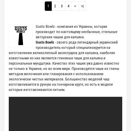
1
2
3
4
>
>|
Gusto Bowls - компания из Украины, которая
производит по-настоящему необычные, стильные
авторские чашки для кальяна.
Gusto Bowls
- своего рода легендарный украинский
производитель который специализируется на
изготовлении великолепный аксессуаров для кальяна, наиболее
известными из них являются глиняные чаши для кальяна и
персональные мундштуки. Качество этих чашек ужа давно известно
не только в Украине, но во всем мире. Производятся чаши из глины
методом молочения или глазирования с использованием
экологически чистых материалов. Большинство моделей чаш
изготавливается в ручную на гончарном круге, но есть и модели
которые изготавливаются литьем.