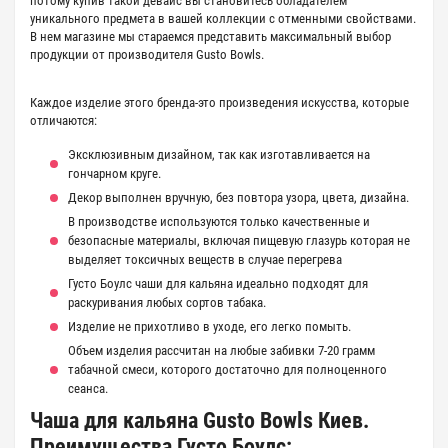
потому купив такой девайс вы становитесь обладателем
уникального предмета в вашей коллекции с отменными свойствами.
В нем магазине мы стараемся представить максимальный выбор
продукции от производителя Gusto Bowls.
Каждое изделие этого бренда-это произведения искусства, которые
отличаются:
Эксклюзивным дизайном, так как изготавливается на
гончарном круге.
Декор выполнен вручную, без повтора узора, цвета, дизайна.
В производстве используются только качественные и
безопасные материалы, включая пищевую глазурь которая не
выделяет токсичных веществ в случае перегрева
Густо Боулс чаши для кальяна идеально подходят для
раскуривания любых сортов табака.
Изделие не прихотливо в уходе, его легко помыть.
Объем изделия рассчитан на любые забивки 7-20 грамм
табачной смеси, которого достаточно для полноценного
сеанса.
Чаша для кальяна Gusto Bowls Киев.
Преимущества
Густо Боулс
: