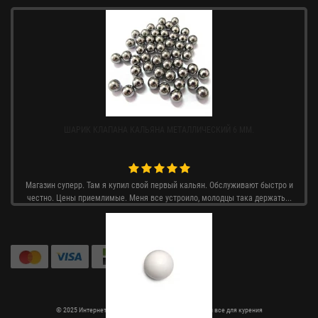
ШАРИК КЛАПАНА КАЛЬЯНА МЕТАЛЛИЧЕСКИЙ 6 ММ.
Магазин суперр. Там я купил свой первый кальян. Обслуживают быстро и
честно. Цены приемлимые. Меня все устроило, молодцы така держать...
© 2025 Интернет магазин Rtabak.com.ua - кальяны и все для курения