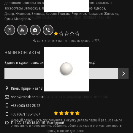
доставлять заказы по всей Украине. У нас заказывают кальяны и
аксессуары
Запорожье, Львов, Кривой Рог,
Киев, Харьков, Одесса,
Днепр,
Николаев, Винница, Херсон, Полтава, Чернигов, Черкассы, Житомир,
ШАРИК ДЛЯ КЛАПАНА КАЛЬЯНА ПЛАСТИКОВЫЙ 11,65 ММ
Сумы,
Мариуполь.
Ну хоть кто нить начнет писать диаметр ???..
НАШИ КОНТАКТЫ
Будьте в курсе наших акций, подпишитесь на рассылку:
Киев, Приречная 13
shop@rtabak.com.ua
ШАРИК ДЛЯ КЛАПАНА КАЛЬЯНА ПЛАСТИКОВЫЙ 9.5 ММ.
+38 (063) 819-28-22
+38 (067) 185-17-87
Добрый вечер! Посылку получила. Покупку делала первый раз. Все было
ПН-СБ: 12:00-18:00 НД: Выходной
оперативно и качественно: общение, сборка заказа и его комплектность,
сроки, а также доставка...