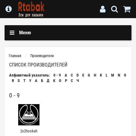
Меню
Главная
Производители
СПИСОК ПРОИЗВОДИТЕЛЕЙ
Алфавитный указатель:
0 - 9
A
C
D
E
G
H
K
L
M
N
O
R
S
T
Y
А
Б
Д
К
О
Р
С
Ч
0 - 9
2x2hookah