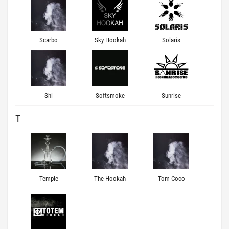
Scarbo
Sky Hookah
Solaris
Shi
Softsmoke
Sunrise
T
Temple
The-Hookah
Tom Coco