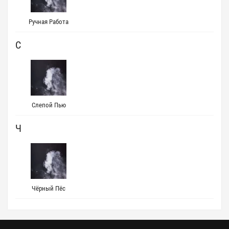
Ручная Работа
С
Слепой Пью
Ч
Чёрный Пёс