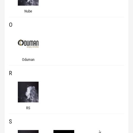
Nube
O
Oduman
R
RS
S