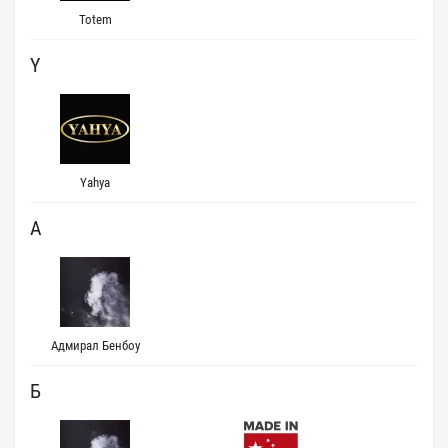
Totem
Y
Yahya
А
Адмирал Бенбоу
Б