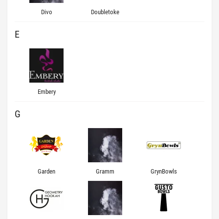
Divo
Doubletoke
E
Embery
G
Garden
Gramm
GrynBowls