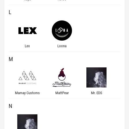
L
Lex
Loona
M
Mamay Customs
MattPear
Mr. EDS
N