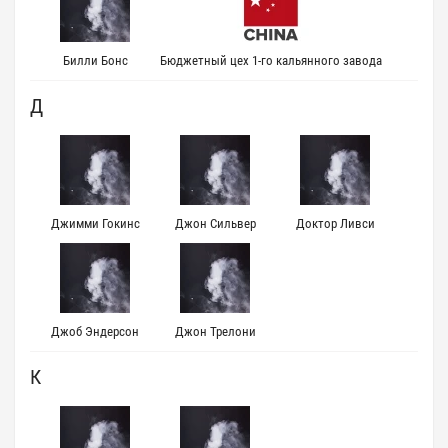
Билли Бонс
Бюджетный цех 1-го кальянного завода
Д
Джимми Гокинс
Джон Сильвер
Доктор Ливси
Джоб Эндерсон
Джон Трелони
К