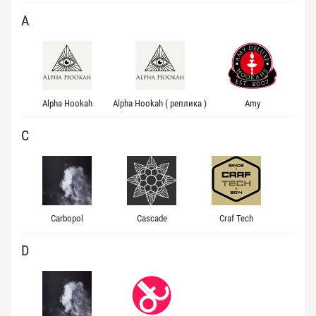
A
Alpha Hookah
Alpha Hookah ( реплика )
Amy
C
Carbopol
Cascade
Craf Tech
D