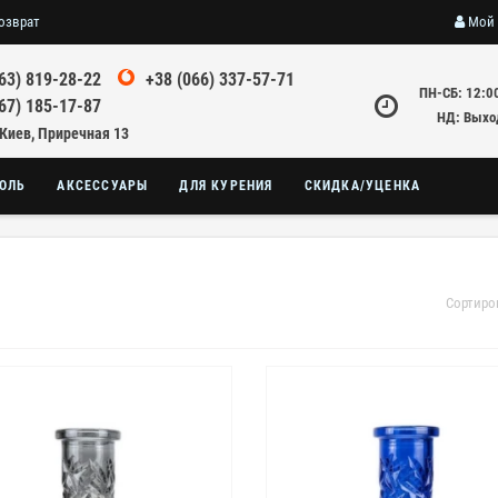
озврат
Мой 
63) 819-28-22
+38 (066) 337-57-71
ПН-СБ: 12:0
67) 185-17-87
НД: Выхо
 Киев, Приречная 13
ОЛЬ
АКСЕССУАРЫ
ДЛЯ КУРЕНИЯ
СКИДКА/УЦЕНКА
Сортиро