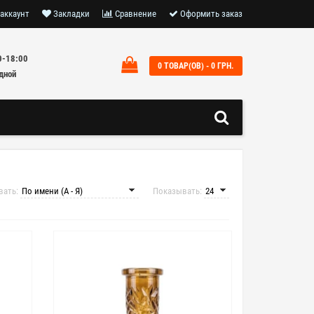
аккаунт
Закладки
Сравнение
Оформить заказ
0-18:00
0 ТОВАР(ОВ) - 0 ГРН.
дной
вать:
Показывать: