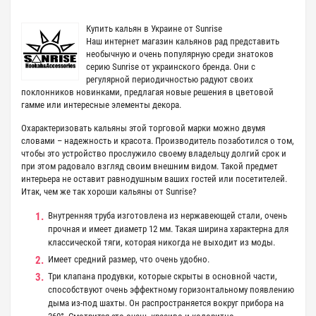
Купить кальян в Украине от Sunrise
Наш интернет магазин кальянов рад представить
необычную и очень популярную среди знатоков
серию Sunrise от украинского бренда. Они с
регулярной периодичностью радуют своих
поклонников новинками, предлагая новые решения в цветовой
гамме или интересные элементы декора.
Охарактеризовать кальяны этой торговой марки можно двумя
словами – надежность и красота. Производитель позаботился о том,
чтобы это устройство прослужило своему владельцу долгий срок и
при этом радовало взгляд своим внешним видом. Такой предмет
интерьера не оставит равнодушным ваших гостей или посетителей.
Итак, чем же так хороши кальяны от Sunrise?
Внутренняя труба изготовлена из нержавеющей стали, очень
прочная и имеет диаметр 12 мм. Такая ширина характерна для
классической тяги, которая никогда не выходит из моды.
Имеет средний размер, что очень удобно.
Три клапана продувки, которые скрыты в основной части,
способствуют очень эффектному горизонтальному появлению
дыма из-под шахты. Он распространяется вокруг прибора на