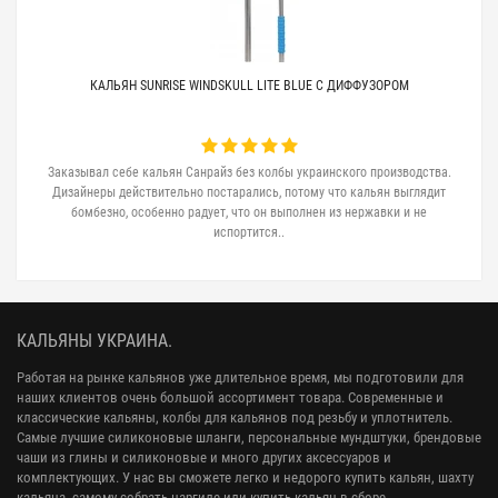
КАЛЬЯН SUNRISE WINDSKULL LITE BLUE С ДИФФУЗОРОМ
Заказывал себе кальян Санрайз без колбы украинского производства.
Дизайнеры действительно постарались, потому что кальян выглядит
бомбезно, особенно радует, что он выполнен из нержавки и не
испортится..
КАЛЬЯНЫ УКРАИНА.
Работая на рынке кальянов уже длительное время, мы подготовили для
наших клиентов очень большой ассортимент товара. Современные и
классические кальяны, колбы для кальянов под резьбу и уплотнитель.
Самые лучшие силиконовые шланги, персональные мундштуки, брендовые
чаши из глины и силиконовые и много других аксессуаров и
комплектующих. У нас вы сможете легко и недорого купить кальян, шахту
кальяна, самому собрать наргиле или купить кальян в сборе.