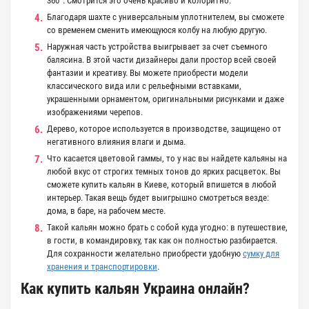
360°. Смотрится это очень красиво и колоритно.
Благодаря шахте с универсальным уплотнителем, вы сможете
со временем сменить имеющуюся колбу на любую другую.
Наружная часть устройства выигрывает за счет съемного
балясина. В этой части дизайнеры дали простор всей своей
фантазии и креативу. Вы можете приобрести модели
классического вида или с рельефными вставками,
украшенными орнаментом, оригинальными рисунками и даже
изображениями черепов.
Дерево, которое используется в производстве, защищено от
негативного влияния влаги и дыма.
Что касается цветовой гаммы, то у нас вы найдете кальяны на
любой вкус от строгих темных тонов до ярких расцветок. Вы
сможете купить кальян в Киеве, который впишется в любой
интерьер. Такая вещь будет выигрышно смотреться везде:
дома, в баре, на рабочем месте.
Такой кальян можно брать с собой куда угодно: в путешествие,
в гости, в командировку, так как он полностью разбирается.
Для сохранности желательно приобрести удобную
сумку для
хранения и транспортировки
.
Как купить кальян Украина онлайн?