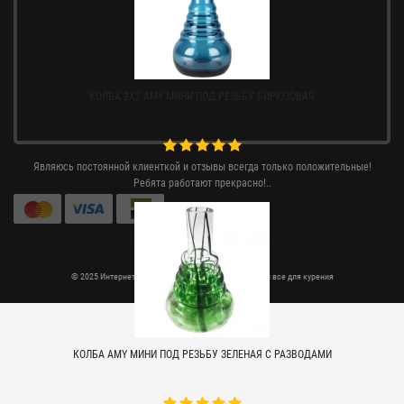
КОЛБА 2X2 AMY МИНИ ПОД РЕЗЬБУ БИРЮЗОВАЯ
Являюсь постоянной клиенткой и отзывы всегда только положительные!
Ребята работают прекрасно!..
© 2025 Интернет магазин Rtabak.com.ua - кальяны и все для курения
КОЛБА AMY МИНИ ПОД РЕЗЬБУ ЗЕЛЕНАЯ С РАЗВОДАМИ