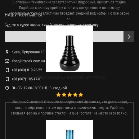
В описании технические характеристики подробные, ошибиться трудно.
Подобрал к своему прибору и по типу соединения, и по размеру.
Фотография тоже реалистично передает внешний вид колбы. Но все равно
НАШИ КОНТАКТЫ
бо..
Будьте в курсе наших акций, подпишитесь на рассылку:
Киев, Приречная 13
shop@rtabak.com.ua
+38 (063) 819-28-22
КОЛБА 2X2 AMY МИНИ ПОД РЕЗЬБУ ЧЕРНАЯ
+38 (067) 185-17-87
ПН-СБ: 12:00-18:00 НД: Выходной
Шикарный магазин! Отличное приобретение! Именно то, что долго искал,
пока не обратился к этим приятным и отзывчивым людям. Удобная,
стильная форма и прочное стекло. Резьба "встала" на место безо всяко..