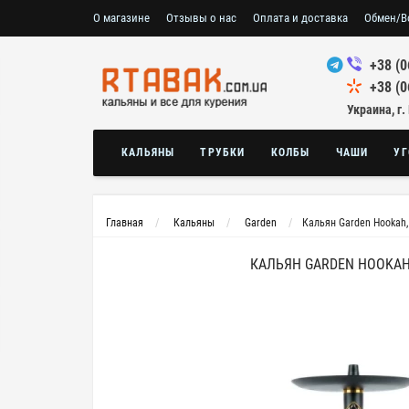
О магазине
Отзывы о нас
Оплата и доставка
Обмен/В
+38 (0
+38 (0
Украина, г.
КАЛЬЯНЫ
ТРУБКИ
КОЛБЫ
ЧАШИ
УГ
Главная
Кальяны
Garden
Кальян Garden Hookah,
КАЛЬЯН GARDEN HOOKAH,