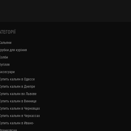
АТЕГОРІЇ
Кальяни
трубки для куріння
Колби
Вугілля
Аксесуари
Купить кальян в Одессе
Купить кальян в Днепре
Купить кальян во Львове
Купить кальян в Виннице
Купить кальян в Черновцах
Купить кальян в Черкассах
Купить кальян в Ивано-
Франковске