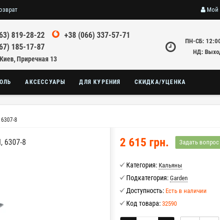
озврат
Мой 
63) 819-28-22
+38 (066) 337-57-71
ПН-СБ: 12:0
67) 185-17-87
НД: Выхо
 Киев, Приречная 13
ОЛЬ
АКСЕССУАРЫ
ДЛЯ КУРЕНИЯ
СКИДКА/УЦЕНКА
 6307-8
2 615 грн.
 6307-8
Задать вопрос
Категория:
Кальяны
Подкатегория:
Garden
Доступность:
Есть в наличии
Код товара:
32590