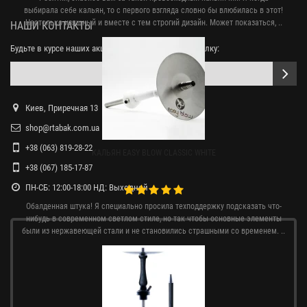
выбирала себе кальян, то с первого взгляда словно бы влюбилась в этот!
Настолько изящный и вместе с тем строгий дизайн. Может показаться, ..
НАШИ КОНТАКТЫ
Будьте в курсе наших акций, подпишитесь на рассылку:
Киев, Приречная 13
shop@rtabak.com.ua
+38 (063) 819-28-22
КАЛЬЯН EASY BLOW CLASSIC WHITE
+38 (067) 185-17-87
ПН-СБ: 12:00-18:00 НД: Выходной
Обалденная штука! Я специально просила техподдержку подсказать что-
нибудь в современном светлом стиле, но так чтобы основные элементы
были из нержавеющей стали и не становились страшными со временем. ..