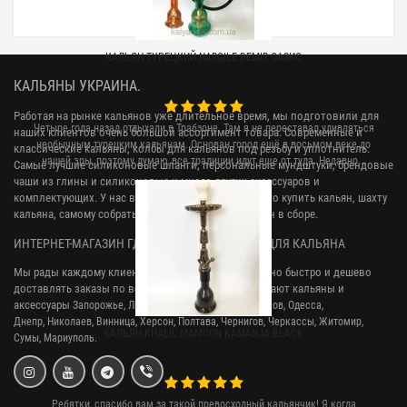
КАЛЬЯН ТУРЕЦКИЙ NARGILE DEMIR ОАЗИС
КАЛЬЯНЫ УКРАИНА.
Работая на рынке кальянов уже длительное время, мы подготовили для
Четыре года назад отдыхали в Трабзоне. Там я не переставал удивляться
наших клиентов очень большой ассортимент товара. Современные и
необычным турецким кальянам. Основан город ещё в восьмом веке до
классические кальяны, колбы для кальянов под резьбу и уплотнитель.
нашей эры, поэтому думаю, все традиции идут еще от туда. Недавно ..
Самые лучшие силиконовые шланги, персональные мундштуки, брендовые
чаши из глины и силиконовые и много других аксессуаров и
комплектующих. У нас вы сможете легко и недорого купить кальян, шахту
кальяна, самому собрать наргиле или купить кальян в сборе.
ИНТЕРНЕТ-МАГАЗИН ГДЕ МОЖНО КУПИТЬ ВСЕ ДЛЯ КАЛЬЯНА
Мы рады каждому клиенту, и стараемся максимально быстро и дешево
доставлять заказы по всей Украине. У нас заказывают кальяны и
аксессуары
Запорожье, Львов, Кривой Рог,
Киев, Харьков, Одесса,
Днепр,
Николаев, Винница, Херсон, Полтава, Чернигов, Черкассы, Житомир,
КАЛЬЯН KHALIL MAMOON KAMANJA BLACK
Сумы,
Мариуполь.
Ребятки, спасибо вам за такой превосходный кальянчик! Я когда