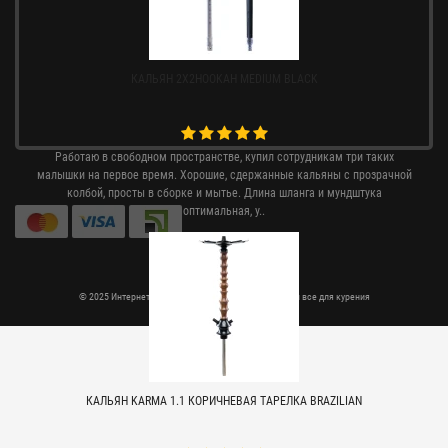
КАЛЬЯН 2X2HOOKAH MEDIUM BLACK
Работаю в свободном пространстве, купил сотрудникам три таких
малышки на первое время. Хорошие, сдержанные кальяны с прозрачной
колбой, просты в сборке и мытье. Длина шланга и мундштука
оптимальная, у..
© 2025 Интернет магазин Rtabak.com.ua - кальяны и все для курения
КАЛЬЯН KARMA 1.1 КОРИЧНЕВАЯ ТАРЕЛКА BRAZILIAN