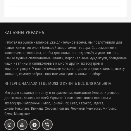
КАЛЬЯНЫ УКРАИНА.
Работая на рынке кальянов уже длительное время, мы подготовили для
наших клиентов очень большой ассортимент товара. Современные и
классические кальяны, колбы для кальянов под резьбу и уплотнитель.
Самые лучшие силиконовые шланги, персональные мундштуки, брендовые
чаши из глины и силиконовые и много других аксессуаров и
комплектующих. У нас вы сможете легко и недорого купить кальян, шахту
кальяна, самому собрать наргиле или купить кальян в сборе.
ИНТЕРНЕТ-МАГАЗИН ГДЕ МОЖНО КУПИТЬ ВСЕ ДЛЯ КАЛЬЯНА
Мы рады каждому клиенту, и стараемся максимально быстро и дешево
доставлять заказы по всей Украине. У нас заказывают кальяны и
аксессуары
Запорожье, Львов, Кривой Рог,
Киев, Харьков, Одесса,
Днепр,
Николаев, Винница, Херсон, Полтава, Чернигов, Черкассы, Житомир,
Сумы,
Мариуполь.