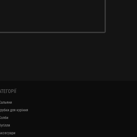
АТЕГОРІЇ
Кальяни
трубки для куріння
Колби
Вугілля
Аксесуари