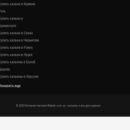
Купить кальян в Кривом
Роге
Купить кальян в
Кременчуге
Купить кальян в Сумах
Купить кальян в Чернигове
Купить кальян в Ровно
Купить кальян в Луцке
Купить кальяны в Белой
Церкви
Купить кальяны в Херсоне
Показать еще
© 2025 Интернет магазин Rtabak.com.ua - кальяны и все для курения