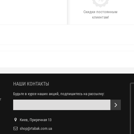
Скидки постоянным
клиентам!
НАШИ КОНТАКТЫ
Будьте в курсе наших акций, подпишитесь на рассылку:
т
Киев, Приречная 13
shop@rtabak.com.ua