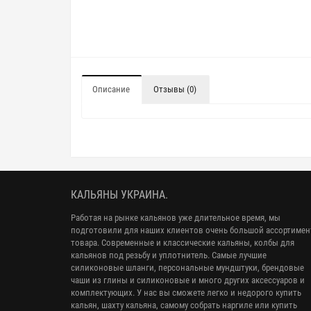
Описание
Отзывы (0)
КАЛЬЯНЫ УКРАИНА.
Работая на рынке кальянов уже длительное время, мы
подготовили для наших клиентов очень большой ассортимен
товара. Современные и классические кальяны, колбы для
кальянов под резьбу и уплотнитель. Самые лучшие
силиконовые шланги, персональные мундштуки, брендовые
чаши из глины и силиконовые и много других аксессуаров и
комплектующих. У нас вы сможете легко и недорого купить
кальян, шахту кальяна, самому собрать наргиле или купить