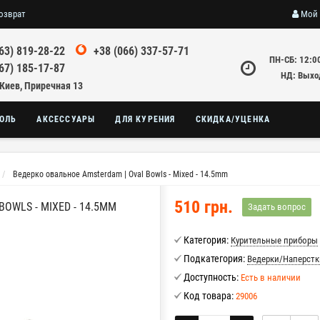
озврат
Мой 
63) 819-28-22
+38 (066) 337-57-71
ПН-СБ: 12:0
67) 185-17-87
НД: Выхо
 Киев, Приречная 13
ОЛЬ
АКСЕССУАРЫ
ДЛЯ КУРЕНИЯ
СКИДКА/УЦЕНКА
Ведерко овальное Amsterdam | Oval Bowls - Mixed - 14.5mm
510 грн.
OWLS - MIXED - 14.5MM
Задать вопрос
Категория:
Курительные приборы
Подкатегория:
Ведерки/Наперстк
Доступность:
Есть в наличии
Код товара:
29006