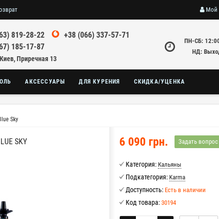
озврат
Мой 
63) 819-28-22
+38 (066) 337-57-71
ПН-СБ: 12:0
67) 185-17-87
НД: Выхо
 Киев, Приречная 13
ОЛЬ
АКСЕССУАРЫ
ДЛЯ КУРЕНИЯ
СКИДКА/УЦЕНКА
Blue Sky
6 090 грн.
BLUE SKY
Задать вопрос
Категория:
Кальяны
Подкатегория:
Karma
Доступность:
Есть в наличии
Код товара:
30194