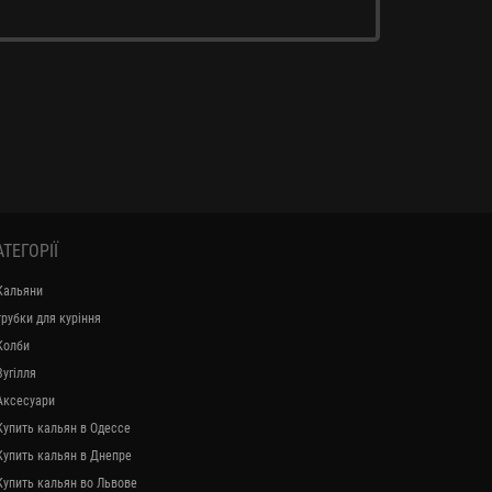
АТЕГОРІЇ
Кальяни
трубки для куріння
Колби
Вугілля
Аксесуари
Купить кальян в Одессе
Купить кальян в Днепре
Купить кальян во Львове