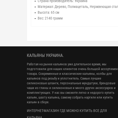
Страна производитель: Украина
Материал: Дерево, Полиацеталь, Нержвеющая стал
Высота: 65 см
Вес: 2140 грамм
КАЛЬЯНЫ УКРАИНА.
Работая на рынке кальянов уже длительное время, мы
подготовили для наших клиентов очень большой ассортимен
товара. Современные и классические кальяны, колбы для
кальянов под резьбу и уплотнитель. Самые лучшие
силиконовые шланги, персональные мундштуки, брендовые
чаши из глины и силиконовые и много других аксессуаров и
комплектующих. У нас вы сможете легко и недорого купить
кальян, шахту кальяна, самому собрать наргиле или купить
кальян в сборе.
ИНТЕРНЕТ-МАГАЗИН ГДЕ МОЖНО КУПИТЬ ВСЕ ДЛЯ
КАЛЬЯНА