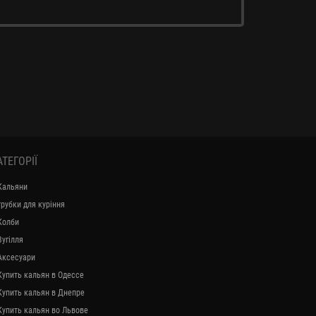
АТЕГОРІЇ
Кальяни
трубки для куріння
Колби
Вугілля
Аксесуари
Купить кальян в Одессе
Купить кальян в Днепре
Купить кальян во Львове