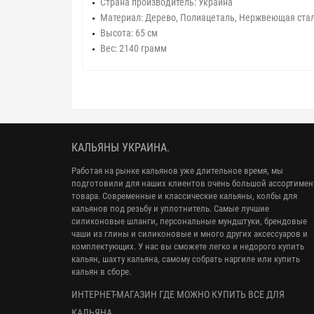
Страна производитель: Украина
Материал: Дерево, Полиацеталь, Нержвеющая ста
Высота: 65 см
Вес: 2140 грамм
КАЛЬЯНЫ УКРАИНА.
Работая на рынке кальянов уже длительное время, мы
подготовили для наших клиентов очень большой ассортимен
товара. Современные и классические кальяны, колбы для
кальянов под резьбу и уплотнитель. Самые лучшие
силиконовые шланги, персональные мундштуки, брендовые
чаши из глины и силиконовые и много других аксессуаров и
комплектующих. У нас вы сможете легко и недорого купить
кальян, шахту кальяна, самому собрать наргиле или купить
кальян в сборе.
ИНТЕРНЕТ-МАГАЗИН ГДЕ МОЖНО КУПИТЬ ВСЕ ДЛЯ
КАЛЬЯНА