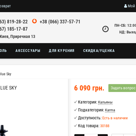
озврат
Мой 
63) 819-28-22
+38 (066) 337-57-71
ПН-СБ: 12:0
67) 185-17-87
НД: Выхо
 Киев, Приречная 13
ОЛЬ
АКСЕССУАРЫ
ДЛЯ КУРЕНИЯ
СКИДКА/УЦЕНКА
Blue Sky
6 090 грн.
BLUE SKY
Задать вопрос
Категория:
Кальяны
Подкатегория:
Karma
Доступность:
Есть в наличии
Код товара:
30188