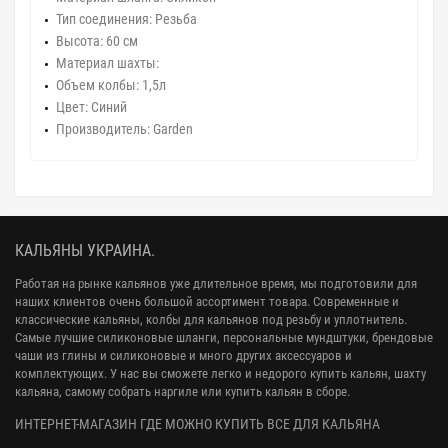
Тип соединения: Резьба
Высота: 60 см
Материал шахты:
Объем колбы: 1,5л
Цвет: Синий
Производитель: Garden
КАЛЬЯНЫ УКРАИНА.
Работая на рынке кальянов уже длительное время, мы подготовили для
наших клиентов очень большой ассортимент товара. Современные и
классические кальяны, колбы для кальянов под резьбу и уплотнитель.
Самые лучшие силиконовые шланги, персональные мундштуки, брендовые
чаши из глины и силиконовые и много других аксессуаров и
комплектующих. У нас вы сможете легко и недорого купить кальян, шахту
кальяна, самому собрать наргиле или купить кальян в сборе.
ИНТЕРНЕТ-МАГАЗИН ГДЕ МОЖНО КУПИТЬ ВСЕ ДЛЯ КАЛЬЯНА