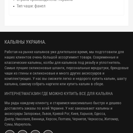
Тип чаши:
фанел
КАЛЬЯНЫ УКРАИНА.
Работая на рынке кальянов уже длительное время, мы подготовили для
наших клиентов очень большой ассортимент товара. Современные и
классические кальяны, колбы для кальянов под резьбу и уплотнитель.
Самые лучшие силиконовые шланги, персональные мундштуки, брендовые
чаши из глины и силиконовые и много других аксессуаров и
комплектующих. У нас вы сможете легко и недорого купить кальян, шахту
кальяна, самому собрать наргиле или купить кальян в сборе.
ИНТЕРНЕТ-МАГАЗИН ГДЕ МОЖНО КУПИТЬ ВСЕ ДЛЯ КАЛЬЯНА
Мы рады каждому клиенту, и стараемся максимально быстро и дешево
доставлять заказы по всей Украине. У нас заказывают кальяны и
аксессуары
Запорожье, Львов, Кривой Рог,
Киев, Харьков, Одесса,
Днепр,
Николаев, Винница, Херсон, Полтава, Чернигов, Черкассы, Житомир,
Сумы,
Мариуполь.