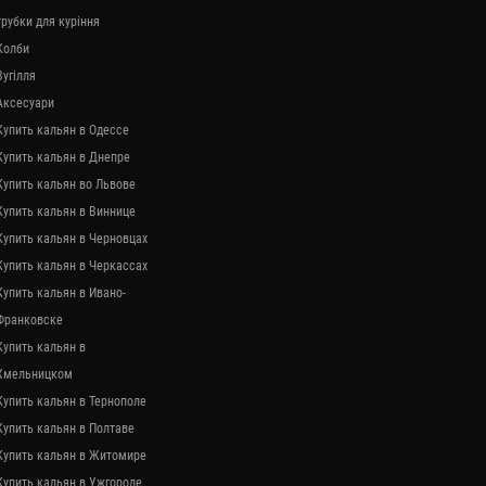
трубки для куріння
Колби
Вугілля
Аксесуари
Купить кальян в Одессе
Купить кальян в Днепре
Купить кальян во Львове
Купить кальян в Виннице
Купить кальян в Черновцах
Купить кальян в Черкассах
Купить кальян в Ивано-
Франковске
Купить кальян в
Хмельницком
Купить кальян в Тернополе
Купить кальян в Полтаве
Купить кальян в Житомире
Купить кальян в Ужгороде