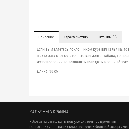
Описание
Характеристики
Отзывы (0)
Если вы являетесь поклонником курения кальяна, то 
шахте остаются остаточные элементы табака, то пос
использовании не позволить попадать в ваши лёгки
Длина: 30 см
КАЛЬЯНЫ УКРАИНА.
Работая на рынке кальянов уже длительное время, мы
подготовили для наших клиентов очень большой ассортимен