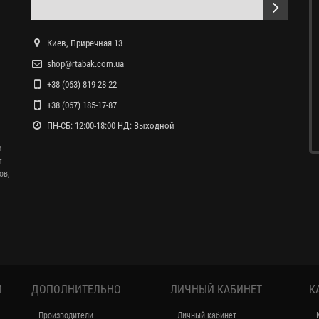
Киев, Приречная 13
shop@rtabak.com.ua
+38 (063) 819-28-22
+38 (067) 185-17-87
ПН-СБ: 12:00-18:00 НД: Выходной
и
т
ов,
И
ДОПОЛНИТЕЛЬНО
ЛИЧНЫЙ КАБИНЕТ
К
Производители
Личный кабинет