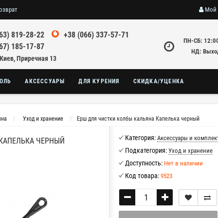
озврат
Мой 
63) 819-28-22
+38 (066) 337-57-71
ПН-СБ: 12:0
67) 185-17-87
НД: Выхо
 Киев, Приречная 13
ОЛЬ
АКСЕССУАРЫ
ДЛЯ КУРЕНИЯ
СКИДКА/УЦЕНКА
яна
Уход и хранение
Ерш для чистки колбы кальяна Капелька черный
Категория:
Аксессуары и комплек
 КАПЕЛЬКА ЧЕРНЫЙ
Подкатегория:
Уход и хранение
Доступность:
Нет в наличии
Код товара:
9523