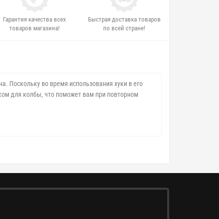
Гарантия качества всех
Быстрая доставка товаров
товаров магазина!
по всей стране!
на. Поскольку во время использования хуки в его
ком для колбы, что поможет вам при повторном