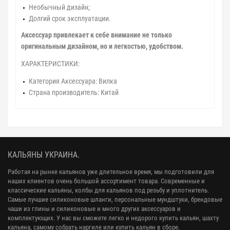
Необычный дизайн;
Долгий срок эксплуатации.
Аксессуар привлекает к себе внимание не только
оригинальным дизайном, но и легкостью, удобством.
ХАРАКТЕРИСТИКИ:
Категория Аксессуара: Вилка
Страна производитель: Китай
КАЛЬЯНЫ УКРАИНА.
Работая на рынке кальянов уже длительное время, мы подготовили для
наших клиентов очень большой ассортимент товара. Современные и
классические кальяны, колбы для кальянов под резьбу и уплотнитель.
Самые лучшие силиконовые шланги, персональные мундштуки, брендовые
чаши из глины и силиконовые и много других аксессуаров и
комплектующих. У нас вы сможете легко и недорого купить кальян, шахту
кальяна, самому собрать наргиле или купить кальян в сборе.