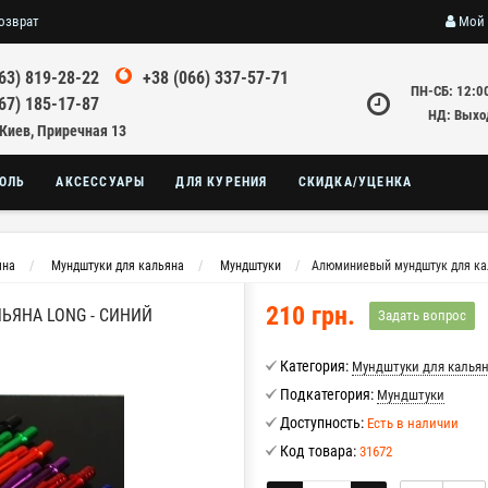
озврат
Мой 
63) 819-28-22
+38 (066) 337-57-71
ПН-СБ: 12:0
67) 185-17-87
НД: Выхо
 Киев, Приречная 13
ОЛЬ
АКСЕССУАРЫ
ДЛЯ КУРЕНИЯ
СКИДКА/УЦЕНКА
яна
Мундштуки для кальяна
Мундштуки
Алюминиевый мундштук для кал
210 грн.
ЯНА LONG - СИНИЙ
Задать вопрос
Категория:
Мундштуки для калья
Подкатегория:
Мундштуки
Доступность:
Есть в наличии
Код товара:
31672