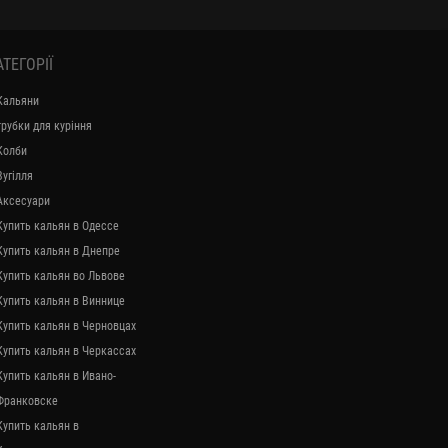
АТЕГОРІЇ
Кальяни
трубки для куріння
Колби
Вугілля
Аксесуари
Купить кальян в Одессе
Купить кальян в Днепре
Купить кальян во Львове
Купить кальян в Виннице
Купить кальян в Черновцах
Купить кальян в Черкассах
Купить кальян в Ивано-
Франковске
Купить кальян в