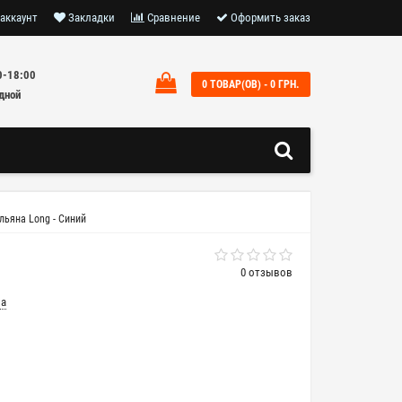
аккаунт
Закладки
Сравнение
Оформить заказ
0-18:00
0 ТОВАР(ОВ) - 0 ГРН.
дной
ьяна Long - Синий
0 отзывов
на