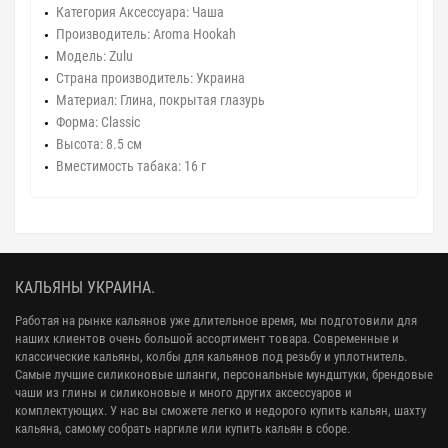
Категория Аксессуара: Чаша
Производитель: Aroma Hookah
Модель: Zulu
Страна производитель: Украина
Материал: Глина, покрытая глазурь
Форма: Classic
Высота: 8.5 см
Вместимость табака: 16 г
КАЛЬЯНЫ УКРАИНА.
Работая на рынке кальянов уже длительное время, мы подготовили для
наших клиентов очень большой ассортимент товара. Современные и
классические кальяны, колбы для кальянов под резьбу и уплотнитель.
Самые лучшие силиконовые шланги, персональные мундштуки, брендовые
чаши из глины и силиконовые и много других аксессуаров и
комплектующих. У нас вы сможете легко и недорого купить кальян, шахту
кальяна, самому собрать наргиле или купить кальян в сборе.